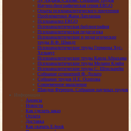
Лу Андреас-Саломе. Собрание трудов
Научно-биографическая серия ERGO
Опыты психоаналитического прочтения
Проблематики Жана Лапланша
Психоанализ ERGO
Психоаналитическая библиография
Психоаналитическая педагогика
Психоаналитические и педагогические
труды В.Ф. Шмидт
Психоаналитические труды Гермины Хуг-
Хельмут
Психоаналитические труды Карла Абрахама
Психоаналитические труды Мелани Кляйн
Психоаналитические труды С. Шпильрейн
Собрание сочинений Ф. Дольто
Собрание трудов Н.Е. Осипова
Современное мышление
Шандор Ференци. Собрание научных трудов
Информация
Анонсы
Новости
Как сделать заказ
Оплата
Доставка
Как скачать E-book