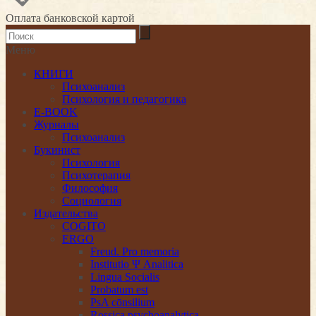
Оплата банковской картой
Меню
КНИГИ
Психоанализ
Психология и педагогика
E-BOOK
Журналы
Психоанализ
Букинист
Психология
Психотерапия
Философия
Социология
Издательства
COGITO
ERGO
Freud. Pro memoria
Institutio Ψ Analitica
Lingua Socialis
Probatum est
PsA cōnsilium
Rossica psychoanalytica