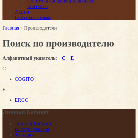
Политика конфиденциальности
Контакты
Акции
Связаться с нами
Главная
» Производители
Поиск по производителю
Алфавитный указатель:
C
E
C
COGITO
E
ERGO
Личный Кабинет
Личный Кабинет
История заказов
Закладки