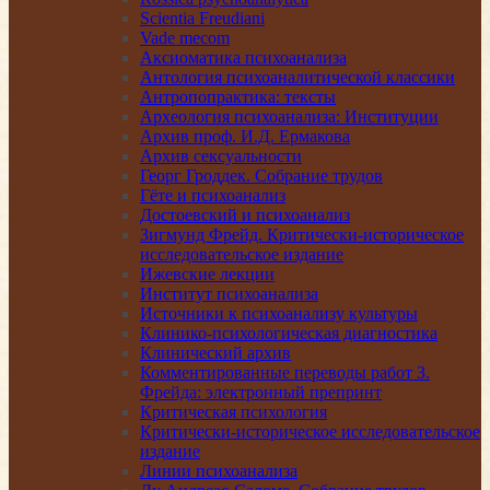
Scientia Freudiani
Vade mecom
Аксиоматика психоанализа
Антология психоаналитической классики
Антропопрактика: тексты
Археология психоанализа: Институции
Архив проф. И.Д. Ермакова
Архив сексуальности
Георг Гроддек. Собрание трудов
Гёте и психоанализ
Достоевский и психоанализ
Зигмунд Фрейд. Критически-историческое
исследовательское издание
Ижевские лекции
Институт психоанализа
Источники к психоанализу культуры
Клинико-психологическая диагностика
Клинический архив
Комментированные переводы работ З.
Фрейда: электронный препринт
Критическая психология
Критически-историческое исследовательское
издание
Линии психоанализа