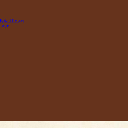
 В.Ф. Шмидт
ьмут