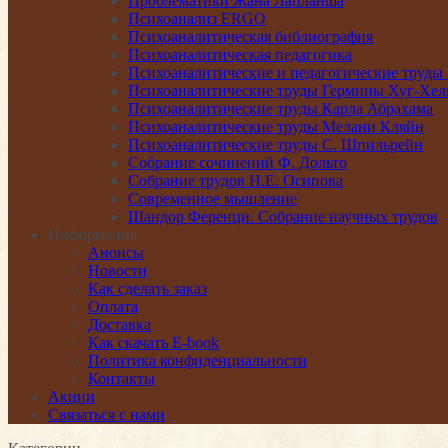
Проблематики Жана Лапланша
Психоанализ ERGO
Психоаналитическая библиография
Психоаналитическая педагогика
Психоаналитические и педагогические труды
Психоаналитические труды Гермины Хуг-Хел
Психоаналитические труды Карла Абрахама
Психоаналитические труды Мелани Кляйн
Психоаналитические труды С. Шпильрейн
Собрание сочинений Ф. Дольто
Собрание трудов Н.Е. Осипова
Современное мышление
Шандор Ференци. Собрание научных трудов
Информация
Анонсы
Новости
Как сделать заказ
Оплата
Доставка
Как скачать E-book
Политика конфиденциальности
Контакты
Акции
Связаться с нами