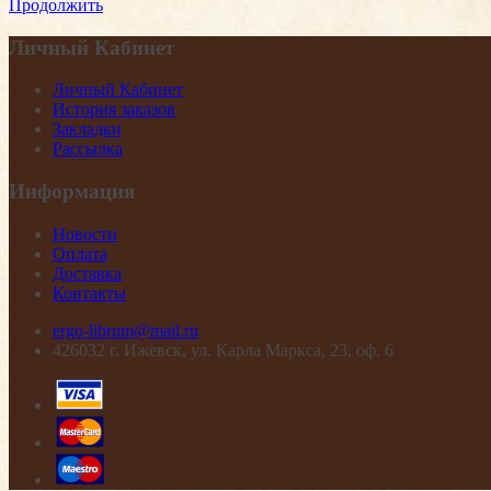
Продолжить
Личный Кабинет
Личный Кабинет
История заказов
Закладки
Рассылка
Информация
Новости
Оплата
Доставка
Контакты
ergo-librum@mail.ru
426032 г. Ижевск, ул. Карла Маркса, 23, оф. 6