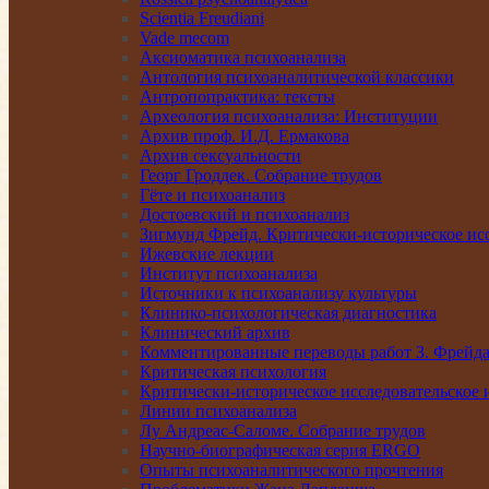
Scientia Freudiani
Vade mecom
Аксиоматика психоанализа
Антология психоаналитической классики
Антропопрактика: тексты
Археология психоанализа: Институции
Архив проф. И.Д. Ермакова
Архив сексуальности
Георг Гроддек. Собрание трудов
Гёте и психоанализ
Достоевский и психоанализ
Зигмунд Фрейд. Критически-историческое исс
Ижевские лекции
Институт психоанализа
Источники к психоанализу культуры
Клинико-психологическая диагностика
Клинический архив
Комментированные переводы работ З. Фрейда
Критическая психология
Критически-историческое исследовательское 
Линии психоанализа
Лу Андреас-Саломе. Собрание трудов
Научно-биографическая серия ERGO
Опыты психоаналитического прочтения