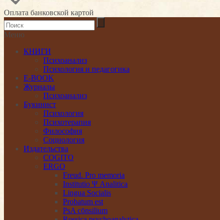
Оплата банковской картой
Меню
КНИГИ
Психоанализ
Психология и педагогика
E-BOOK
Журналы
Психоанализ
Букинист
Психология
Психотерапия
Философия
Социология
Издательства
COGITO
ERGO
Freud. Pro memoria
Institutio Ψ Analitica
Lingua Socialis
Probatum est
PsA cōnsilium
Rossica psychoanalytica