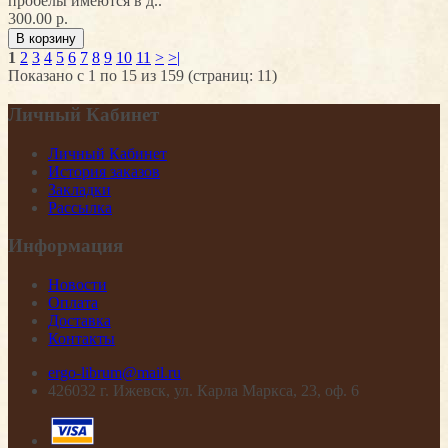
пробелы имеются в д..
300.00 р.
1
2
3
4
5
6
7
8
9
10
11
>
>|
Показано с 1 по 15 из 159 (страниц: 11)
Личный Кабинет
Личный Кабинет
История заказов
Закладки
Рассылка
Информация
Новости
Оплата
Доставка
Контакты
ergo-librum@mail.ru
426032 г. Ижевск, ул. Карла Маркса, 23, оф. 6