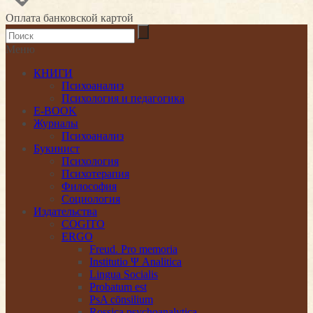
Оплата банковской картой
Меню
КНИГИ
Психоанализ
Психология и педагогика
E-BOOK
Журналы
Психоанализ
Букинист
Психология
Психотерапия
Философия
Социология
Издательства
COGITO
ERGO
Freud. Pro memoria
Institutio Ψ Analitica
Lingua Socialis
Probatum est
PsA cōnsilium
Rossica psychoanalytica