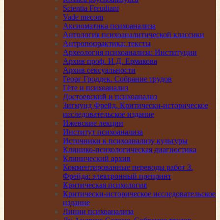
Scientia Freudiani
Vade mecom
Аксиоматика психоанализа
Антология психоаналитической классики
Антропопрактика: тексты
Археология психоанализа: Институции
Архив проф. И.Д. Ермакова
Архив сексуальности
Георг Гроддек. Собрание трудов
Гёте и психоанализ
Достоевский и психоанализ
Зигмунд Фрейд. Критически-историческое
исследовательское издание
Ижевские лекции
Институт психоанализа
Источники к психоанализу культуры
Клинико-психологическая диагностика
Клинический архив
Комментированные переводы работ З.
Фрейда: электронный препринт
Критическая психология
Критически-историческое исследовательское
издание
Линии психоанализа