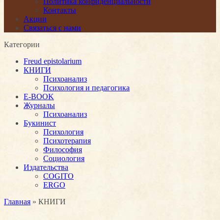
Политика конфиденциальности
Контакты
Акции
Связаться с нами
Категории
Freud epistolarium
КНИГИ
Психоанализ
Психология и педагогика
E-BOOK
Журналы
Психоанализ
Букинист
Психология
Психотерапия
Философия
Социология
Издательства
COGITO
ERGO
Главная
» КНИГИ