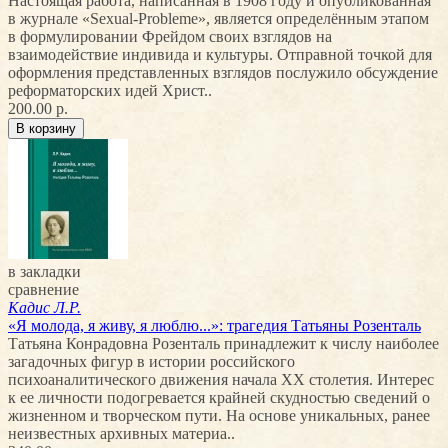
Настоящая работа, написанная в 1908 году и опубликованная
в журнале «Sexual-Probleme», является определённым этапом
в формулировании Фрейдом своих взглядов на
взаимодействие индивида и культуры. Отправной точкой для
оформления представленных взглядов послужило обсуждение
реформаторских идей Христ..
200.00 р.
в закладки
сравнение
Кадис Л.Р.
«Я молода, я живу, я люблю...»: трагедия Татьяны Розенталь
Татьяна Конрадовна Розенталь принадлежит к числу наиболее
загадочных фигур в истории российского
психоаналитического движения начала XX столетия. Интерес
к ее личности подогревается крайней скудностью сведений о
жизненном и творческом пути. На основе уникальных, ранее
неизвестных архивных материа..