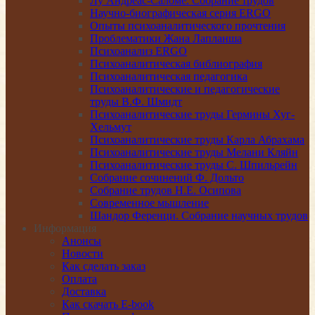
Лу Андреас-Саломе. Собрание трудов
Научно-биографическая серия ERGO
Опыты психоаналитического прочтения
Проблематики Жана Лапланша
Психоанализ ERGO
Психоаналитическая библиография
Психоаналитическая педагогика
Психоаналитические и педагогические
труды В.Ф. Шмидт
Психоаналитические труды Гермины Хуг-
Хельмут
Психоаналитические труды Карла Абрахама
Психоаналитические труды Мелани Кляйн
Психоаналитические труды С. Шпильрейн
Собрание сочинений Ф. Дольто
Собрание трудов Н.Е. Осипова
Современное мышление
Шандор Ференци. Собрание научных трудов
Информация
Анонсы
Новости
Как сделать заказ
Оплата
Доставка
Как скачать E-book