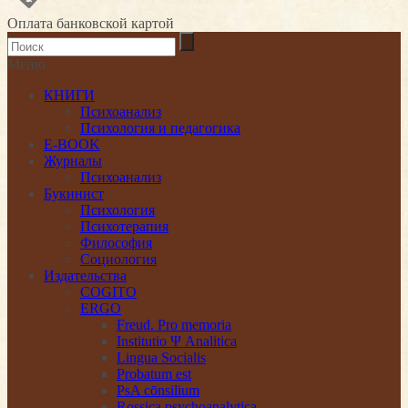
Оплата банковской картой
Меню
КНИГИ
Психоанализ
Психология и педагогика
E-BOOK
Журналы
Психоанализ
Букинист
Психология
Психотерапия
Философия
Социология
Издательства
COGITO
ERGO
Freud. Pro memoria
Institutio Ψ Analitica
Lingua Socialis
Probatum est
PsA cōnsilium
Rossica psychoanalytica