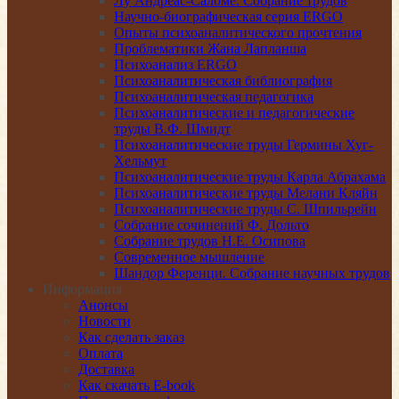
Лу Андреас-Саломе. Собрание трудов
Научно-биографическая серия ERGO
Опыты психоаналитического прочтения
Проблематики Жана Лапланша
Психоанализ ERGO
Психоаналитическая библиография
Психоаналитическая педагогика
Психоаналитические и педагогические
труды В.Ф. Шмидт
Психоаналитические труды Гермины Хуг-
Хельмут
Психоаналитические труды Карла Абрахама
Психоаналитические труды Мелани Кляйн
Психоаналитические труды С. Шпильрейн
Собрание сочинений Ф. Дольто
Собрание трудов Н.Е. Осипова
Современное мышление
Шандор Ференци. Собрание научных трудов
Информация
Анонсы
Новости
Как сделать заказ
Оплата
Доставка
Как скачать E-book