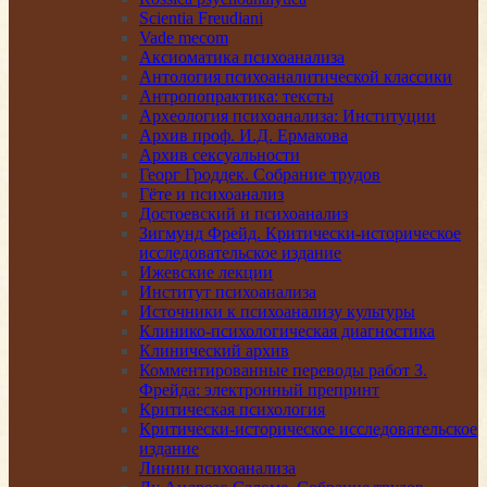
Scientia Freudiani
Vade mecom
Аксиоматика психоанализа
Антология психоаналитической классики
Антропопрактика: тексты
Археология психоанализа: Институции
Архив проф. И.Д. Ермакова
Архив сексуальности
Георг Гроддек. Собрание трудов
Гёте и психоанализ
Достоевский и психоанализ
Зигмунд Фрейд. Критически-историческое
исследовательское издание
Ижевские лекции
Институт психоанализа
Источники к психоанализу культуры
Клинико-психологическая диагностика
Клинический архив
Комментированные переводы работ З.
Фрейда: электронный препринт
Критическая психология
Критически-историческое исследовательское
издание
Линии психоанализа