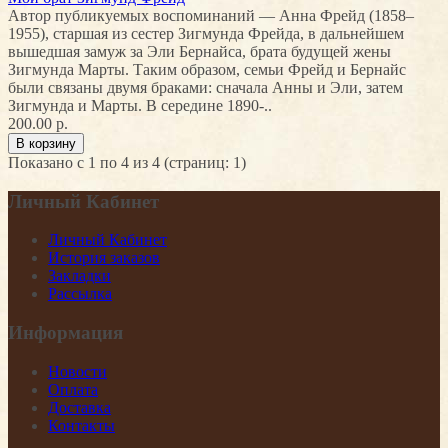
Автор публикуемых воспоминаний — Анна Фрейд (1858–
1955), старшая из сестер Зигмунда Фрейда, в дальнейшем
вышедшая замуж за Эли Бернайса, брата будущей жены
Зигмунда Марты. Таким образом, семьи Фрейд и Бернайс
были связаны двумя браками: сначала Анны и Эли, затем
Зигмунда и Марты. В середине 1890-..
200.00 р.
Показано с 1 по 4 из 4 (страниц: 1)
Личный Кабинет
Личный Кабинет
История заказов
Закладки
Рассылка
Информация
Новости
Оплата
Доставка
Контакты