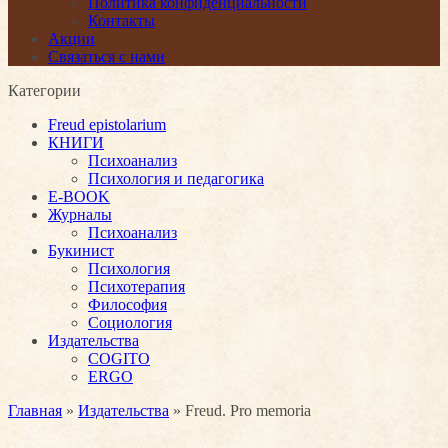
Политика конфиденциальности
Контакты
Акции
Связаться с нами
Категории
Freud epistolarium
КНИГИ
Психоанализ
Психология и педагогика
E-BOOK
Журналы
Психоанализ
Букинист
Психология
Психотерапия
Философия
Социология
Издательства
COGITO
ERGO
Главная
»
Издательства
» Freud. Pro memoria