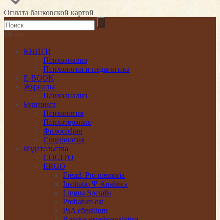
Оплата банковской картой
Меню
КНИГИ
Психоанализ
Психология и педагогика
E-BOOK
Журналы
Психоанализ
Букинист
Психология
Психотерапия
Философия
Социология
Издательства
COGITO
ERGO
Freud. Pro memoria
Institutio Ψ Analitica
Lingua Socialis
Probatum est
PsA cōnsilium
Rossica psychoanalytica