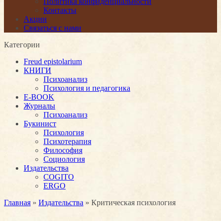
Политика конфиденциальности
Контакты
Акции
Связаться с нами
Категории
Freud epistolarium
КНИГИ
Психоанализ
Психология и педагогика
E-BOOK
Журналы
Психоанализ
Букинист
Психология
Психотерапия
Философия
Социология
Издательства
COGITO
ERGO
Главная
»
Издательства
» Критическая психология