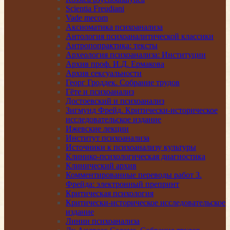
Scientia Freudiani
Vade mecom
Аксиоматика психоанализа
Антология психоаналитической классики
Антропопрактика: тексты
Археология психоанализа: Институции
Архив проф. И.Д. Ермакова
Архив сексуальности
Георг Гроддек. Собрание трудов
Гёте и психоанализ
Достоевский и психоанализ
Зигмунд Фрейд. Критически-историческое
исследовательское издание
Ижевские лекции
Институт психоанализа
Источники к психоанализу культуры
Клинико-психологическая диагностика
Клинический архив
Комментированные переводы работ З.
Фрейда: электронный препринт
Критическая психология
Критически-историческое исследовательское
издание
Линии психоанализа