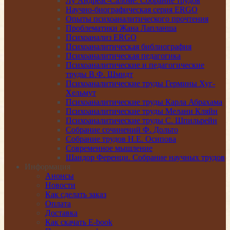
Лу Андреас-Саломе. Собрание трудов
Научно-биографическая серия ERGO
Опыты психоаналитического прочтения
Проблематики Жана Лапланша
Психоанализ ERGO
Психоаналитическая библиография
Психоаналитическая педагогика
Психоаналитические и педагогические
труды В.Ф. Шмидт
Психоаналитические труды Гермины Хуг-
Хельмут
Психоаналитические труды Карла Абрахама
Психоаналитические труды Мелани Кляйн
Психоаналитические труды С. Шпильрейн
Собрание сочинений Ф. Дольто
Собрание трудов Н.Е. Осипова
Современное мышление
Шандор Ференци. Собрание научных трудов
Информация
Анонсы
Новости
Как сделать заказ
Оплата
Доставка
Как скачать E-book