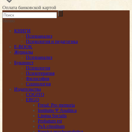
Оплата банковской картой
Меню
КНИГИ
Психоанализ
Психология и педагогика
E-BOOK
Журналы
Психоанализ
Букинист
Психология
Психотерапия
Философия
Социология
Издательства
COGITO
ERGO
Freud. Pro memoria
Institutio Ψ Analitica
Lingua Socialis
Probatum est
PsA cōnsilium
Rossica psychoanalytica