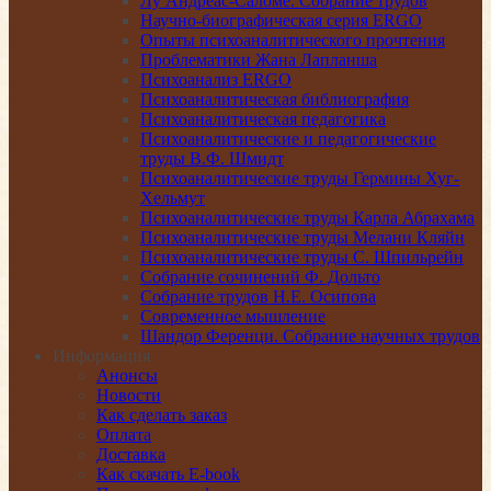
Лу Андреас-Саломе. Собрание трудов
Научно-биографическая серия ERGO
Опыты психоаналитического прочтения
Проблематики Жана Лапланша
Психоанализ ERGO
Психоаналитическая библиография
Психоаналитическая педагогика
Психоаналитические и педагогические
труды В.Ф. Шмидт
Психоаналитические труды Гермины Хуг-
Хельмут
Психоаналитические труды Карла Абрахама
Психоаналитические труды Мелани Кляйн
Психоаналитические труды С. Шпильрейн
Собрание сочинений Ф. Дольто
Собрание трудов Н.Е. Осипова
Современное мышление
Шандор Ференци. Собрание научных трудов
Информация
Анонсы
Новости
Как сделать заказ
Оплата
Доставка
Как скачать E-book