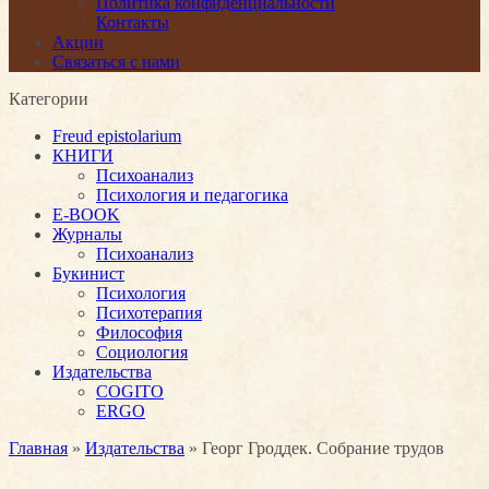
Политика конфиденциальности
Контакты
Акции
Связаться с нами
Категории
Freud epistolarium
КНИГИ
Психоанализ
Психология и педагогика
E-BOOK
Журналы
Психоанализ
Букинист
Психология
Психотерапия
Философия
Социология
Издательства
COGITO
ERGO
Главная
»
Издательства
» Георг Гроддек. Собрание трудов