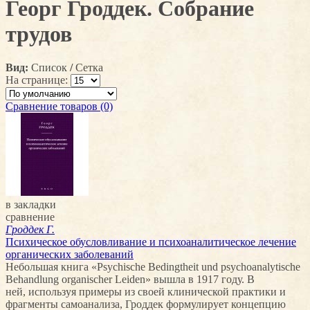
Георг Гроддек. Собрание
трудов
Вид:
Список
/
Сетка
На странице:
Сравнение товаров (0)
в закладки
сравнение
Гроддек Г.
Психическое обусловливание и психоаналитическое лечение
органических заболеваний
Небольшая книга «Psychische Bedingtheit und psychoanalytische
Behandlung organischer Leiden» вышла в 1917 году. В
ней, используя примеры из своей клинической практики и
фрагменты самоанализа, Гроддек формулирует концепцию