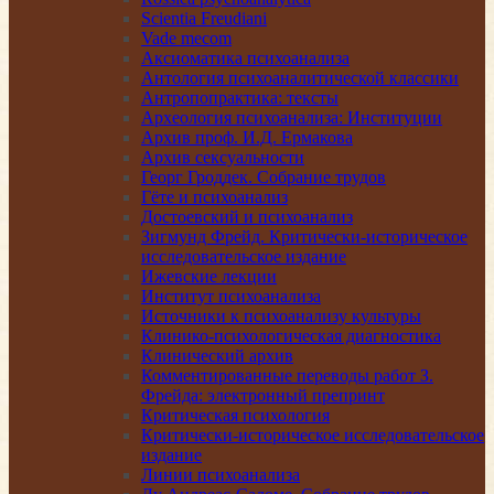
Scientia Freudiani
Vade mecom
Аксиоматика психоанализа
Антология психоаналитической классики
Антропопрактика: тексты
Археология психоанализа: Институции
Архив проф. И.Д. Ермакова
Архив сексуальности
Георг Гроддек. Собрание трудов
Гёте и психоанализ
Достоевский и психоанализ
Зигмунд Фрейд. Критически-историческое
исследовательское издание
Ижевские лекции
Институт психоанализа
Источники к психоанализу культуры
Клинико-психологическая диагностика
Клинический архив
Комментированные переводы работ З.
Фрейда: электронный препринт
Критическая психология
Критически-историческое исследовательское
издание
Линии психоанализа