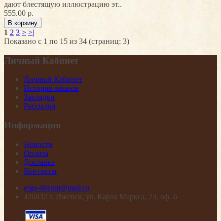
дают блестящую иллюстрацию эт..
555.00 р.
1
2
3
>
>|
Показано с 1 по 15 из 34 (страниц: 3)
Личный Кабинет
Личный Кабинет
История заказов
Закладки
Рассылка
Информация
Новости
Оплата
Доставка
Контакты
ergo-librum@mail.ru
426032 г. Ижевск, ул. Карла Маркса, 23, оф. 6