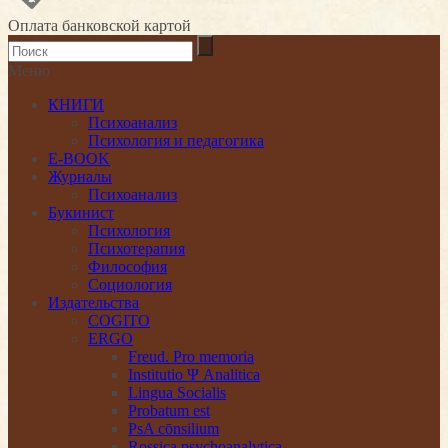
Оплата банковской картой
Меню
КНИГИ
Психоанализ
Психология и педагогика
E-BOOK
Журналы
Психоанализ
Букинист
Психология
Психотерапия
Философия
Социология
Издательства
COGITO
ERGO
Freud. Pro memoria
Institutio Ψ Analitica
Lingua Socialis
Probatum est
PsA cōnsilium
Rossica psychoanalytica