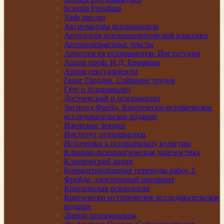
Scientia Freudiani
Vade mecom
Аксиоматика психоанализа
Антология психоаналитической классики
Антропопрактика: тексты
Археология психоанализа: Институции
Архив проф. И.Д. Ермакова
Архив сексуальности
Георг Гроддек. Собрание трудов
Гёте и психоанализ
Достоевский и психоанализ
Зигмунд Фрейд. Критически-историческое
исследовательское издание
Ижевские лекции
Институт психоанализа
Источники к психоанализу культуры
Клинико-психологическая диагностика
Клинический архив
Комментированные переводы работ З.
Фрейда: электронный препринт
Критическая психология
Критически-историческое исследовательское
издание
Линии психоанализа