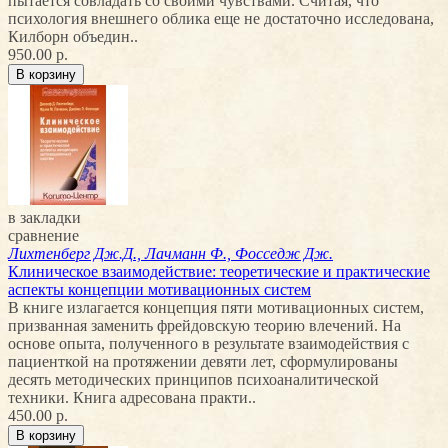
пытается совладать со своими чувствами. Считая, что
психология внешнего облика еще не достаточно исследована,
Килборн объедин..
950.00 р.
в закладки
сравнение
Лихтенберг Дж.Д., Лачманн Ф., Фосседж Дж.
Клиническое взаимодействие: теоретические и практические
аспекты концепции мотивационных систем
В книге излагается концепция пяти мотивационных систем,
призванная заменить фрейдовскую теорию влечений. На
основе опыта, полученного в результате взаимодействия с
пациенткой на протяжении девяти лет, сформулированы
десять методических принципов психоаналитической
техники. Книга адресована практи..
450.00 р.