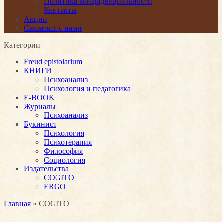
Политика конфиденциальности
Контакты
Акции
Связаться с нами
Категории
Freud epistolarium
КНИГИ
Психоанализ
Психология и педагогика
E-BOOK
Журналы
Психоанализ
Букинист
Психология
Психотерапия
Философия
Социология
Издательства
COGITO
ERGO
Главная
» COGITO