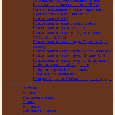
Лу Андреас-Саломе. Собрание трудов
Научно-биографическая серия ERGO
Опыты психоаналитического прочтения
Проблематики Жана Лапланша
Психоанализ ERGO
Психоаналитическая библиография
Психоаналитическая педагогика
Психоаналитические и педагогические
труды В.Ф. Шмидт
Психоаналитические труды Гермины Хуг-
Хельмут
Психоаналитические труды Карла Абрахама
Психоаналитические труды Мелани Кляйн
Психоаналитические труды С. Шпильрейн
Собрание сочинений Ф. Дольто
Собрание трудов Н.Е. Осипова
Современное мышление
Шандор Ференци. Собрание научных трудов
Информация
Анонсы
Новости
Как сделать заказ
Оплата
Доставка
Как скачать E-book